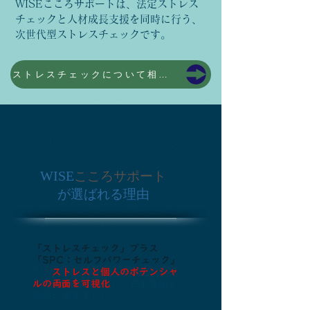
WISEこころサポートは、法定ストレス
チェックと人材成長支援を同時に行う、
次世代型ストレスチェックです。
ストレスチェックについて相談する
WISE
こころサポート
が選ばれる理由
「
ストレスチェック」プラス
「SPC：セルフパワーチェック」
で
、
ストレスと個人のポテンシャ
ルの両面を可視化
し、根本原因を
解決に導きます
。