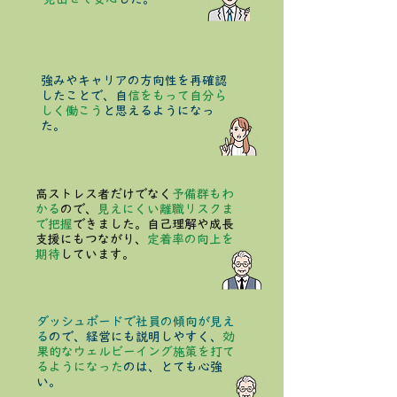
強みやキャリアの方向性を再確認
したことで、自
信をもって自分ら
しく働こう
と思えるようになっ
た。
高ストレス者だけでなく
予備群もわ
かる
ので、
見えにくい離職リスクま
で把握
できました。自己理解や成長
支援にもつながり、
定着率の向上を
期待
しています。
ダッシュボードで社員の傾向が見え
る
ので、経営にも説明しやすく、
効
果的なウェルビーイング施策を打て
るようになった
のは、とても心強
い。