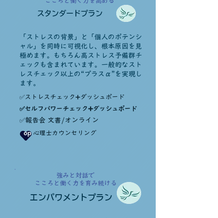
こころと働く力を高める
スタンダードプラン
「ストレスの背景」と「個人のポテンシ
ャル」を同時に可視化し、根本原因を見
極めます。もちろん高ストレス予備群チ
ェックも含まれています。一般的なスト
レスチェック以上の“プラスα”を実現し
ます。
​✅ストレスチェック➕ダッシュボード
セルフパワーチェック➕ダッシュボード
​✅
✅報告会 文書/オンライン
​op
​心理士カウンセリング
強みと対話で
こころと働く力を育み続ける
エンパワメントプラン