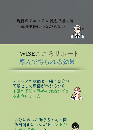
現行のチェックは弱点把握に偏
り
成長支援につながらない
WISE
​
こころサポート
導入で得られる効果
ストレスの状態と一緒に自分の
問題として原因がわかるから、
不調の予防や早めの対処ができ
るようになった
。
自分に合った働き方や対人関
係円滑化につながる
ヒントが
見出せて安心
した。