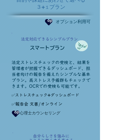
３
プラン
➕１
​op
​オプション利用可
法定対応できるシンプルプラン
スマートプラン
法定ストレスチェックの受検と、結果を
管理者が把握できるダッシュボード、担
当者向けの報告を備えたシンプルな基本
プラン。高ストレス予備群もチェックで
きます。OCRでの受検も可能です。
​✅ストレスチェック➕ダッシュボード
✅報告会 文書/オンライン
​op
​心理士カウンセリング
自分らしさを強みに