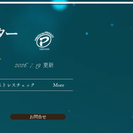
2026. 7. 19
更新
ストレスチェック
More
お問合せ