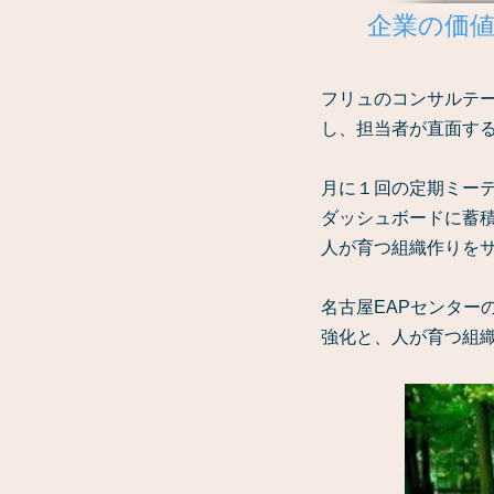
企業の価
フリュのコンサルテ
し、担当者が直面す
月に１回の定期ミー
ダッシュボードに蓄
人が育つ組織作りを
名古屋EAPセンター
強化と、人が育つ組