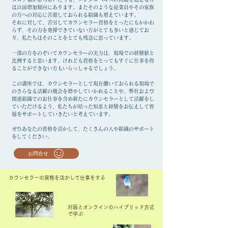
は以前増加傾向にあります。またそのような従業員やその家族
の方への対応に苦慮しておられる組織も増えています。
それに対して、苦労してカウンセラー資格をとったにもかかわ
らず、その力を発揮できていない方がとても多いと感じてお
り、私たちはそのことをとても残念に思っています。
一部の方をのぞいてカウンセラーの実力は、現場での経験値と
比例すると思います。けれども資格をとってもすぐに仕事を得
ることができない方もいらっしゃるでしょう。
この講座では、カウンセラーとして現在働いておられる現場で
のさらなる活躍の機会を増やしていかれることや、弊社および
関連組織でのお仕事を含め新たにカウンセラーとして活躍をし
ていただけるよう、私たちが培った知恵と経験をお伝えして皆
様をサポートしていきたいと考えています。
ぜひあなたの資格を活かして、たくさんの人や組織のサポート
をしてください。
お問合せ
​カウンセラーの資格を活かして仕事をする
対面とオンラインのハイブリッド方式
で学ぶ