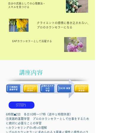
​自分の武器としての心理療法・
スキルを見つける
​クライエントの感情に巻き込まれない、
プロのカウンセラーになる
​EAPカウンセラーとして活躍する
​講座内容
STEP1
6時間✖️2日 各日10時〜17時（途中１時間休憩）
①実践的基礎学習
プロのカウンセラーとして仕事をするため
に絶対に必要なことの学習
✨カウンセリングの<枠>の理解
✨プロのカウンセラーに求められる３要素＜理性と感性のバラ