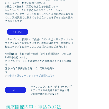
ンス 見立て 相手と課題への関心＞
✨見立て・聴き方・質問の仕方などの必須スキル
✨カウンセラーとして求められるコミュニケーション
実際にカウンセラーとして仕事をしていくために絶対に必要な
のに、資格講座では教えてもらえないことをぎゅっと詰め込ん
でお伝えします。
STEP2
ステップ１（二日間）にご参加いただいた方にはステップ２の
プログラムをご用意しています。参加は自由です。具体的な日
程はステップ１にお申し込みいただいた方にご案内します
4時間✖️5日 各日 10時〜15時（途中１時間休憩） AMに②
PMは③を行います。
② カウンセラーとして活躍するための武器＜スキル＞を学ぼ
う
③ 具体的な事例検討を通して、実践力を養お
う
内容は
下記の
リーフレット
をご参照ください
✨
キャリアカウンセリングとコーチング
GIFT
ステップ１のみ受講された方✖️１回
全日程受講された方✖️２回
講座開催内容・申込み方法