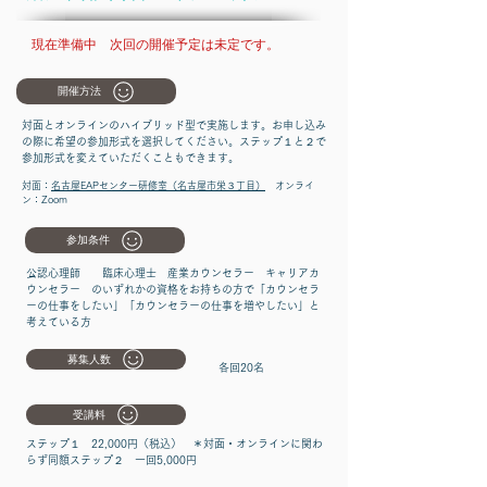
現在準備中 次回の開催予定は未定です。
開催方法
対面とオンラインのハイブリッド型で実施します。お申し込み
の際に希望の参加形式を選択してください。ステップ１と２で
参加形式を変えていただくこともできます。
対面：
名古屋EAPセンター研修室（名古屋市栄３丁目）
オンライ
ン：Zoom
参加条件
公認心理師 臨床心理士 産業カウンセラー キャリアカ
ウンセラー のいずれかの資格をお持ちの方で「カウンセラ
ーの仕事をしたい」「カウンセラーの仕事を増やしたい」と
考えている方
募集人数
各回20名
受講料
ステップ１ 22,000円（税込） ＊対面・オンラインに関わ
らず同額
​ステップ２ 一回5,000円