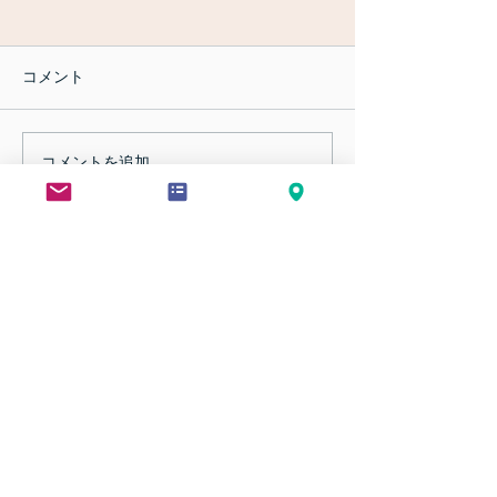
コメント
苦手な人への気持ち
コメントを追加…
不安や悩みの整
方 １
お問い合わせフォームへ（24時間対応）
C
ONTACT US
ご相談・お問い合わせ 企業へのEAP導入、各種研
修など、まずはお気軽にご相談ください。
※原則として３営業日以内に、担当者よりご連絡
させていただきます。