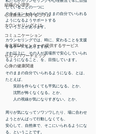
私たちがカウンセリングや心理療法で常に目指
組織の心理学
していることの一つに
クライエントさんがそのままの自分でいられる
心理療法に関するコラム
ようになるようサポートする
カウンセリングとは
ということがあります。
コミュニケーション
カウンセリングでは、時に、変わることを支援
名古屋EAPセンターの提供するサービス
するケースもありますが、
それ以上に、その人が居場所で安心していられ
セルフパワーチェック
るようになること、を、目指しています。
心身の健康関連
そのままの自分でいられるようになる、とは、
たとえば、
　　笑顔を作らなくても平気になる。とか、
　　沈黙が怖くなくなる。とか、
　　人の視線が気になりすぎない。とか、
周りが気になってソワソワしたり、場に合わせ
ようとがんばって行動しなくても、
安心して、自然体で、そこにいられるようにな
る、ということです。