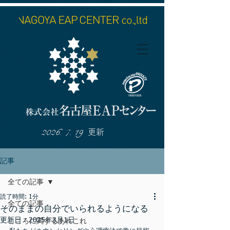
2026. 7. 19
更新
記事
全ての記事
読了時間: 1分
全ての記事
そのままの自分でいられるようになる
更新日：
2025年3月1日
こころに関するあれこれ